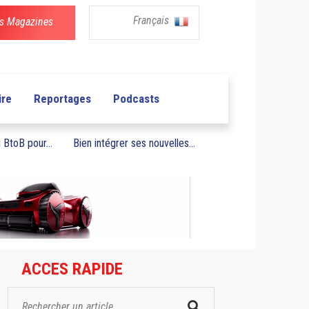
Français
s Magazines
ire
Reportages
Podcasts
BtoB pour...
Bien intégrer ses nouvelles...
ACCES RAPIDE