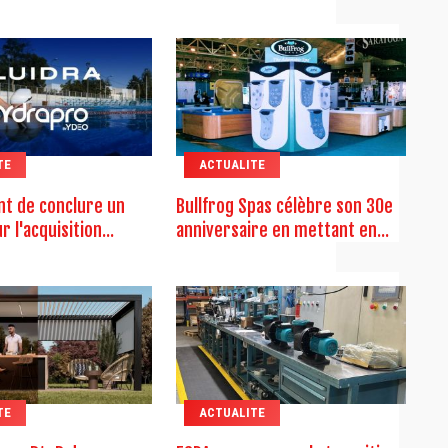
TE
ACTUALITE
ent de conclure un
Bullfrog Spas célèbre son 30e
 l'acquisition...
anniversaire en mettant en...
TE
ACTUALITE