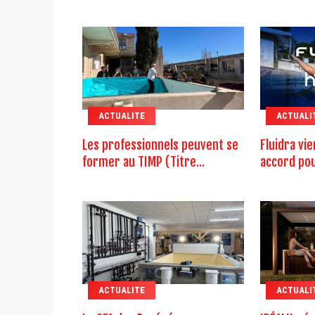
ACTUALITE
ACTUALI
Les professionnels peuvent se
Fluidra vi
former au TIMP (Titre...
accord pour
ACTUALITE
ACTUALI