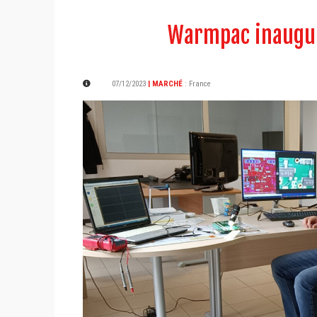
Warmpac inaugur
07/12/2023
| MARCHÉ
:
France