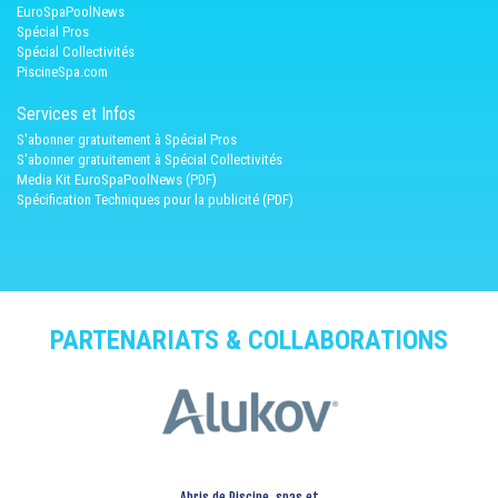
EuroSpaPoolNews
Spécial Pros
Spécial Collectivités
PiscineSpa.com
Services et Infos
S'abonner gratuitement à Spécial Pros
S'abonner gratuitement à Spécial Collectivités
Media Kit EuroSpaPoolNews (PDF)
Spécification Techniques pour la publicité (PDF)
PARTENARIATS & COLLABORATIONS
Abris de Piscine, spas et