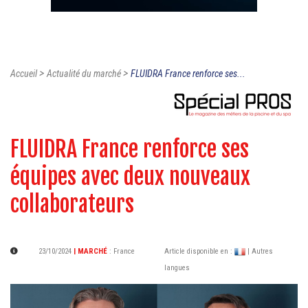
>
>
Accueil
Actualité du marché
FLUIDRA France renforce ses...
FLUIDRA France renforce ses
équipes avec deux nouveaux
collaborateurs
23/10/2024
| MARCHÉ
:
France
Article disponible en :
| Autres
langues