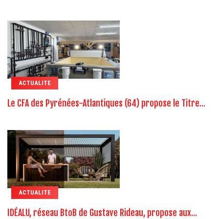
ACTUALITE
Le CFA des Pyrénées-Atlantiques (64) propose le Titre...
ACTUALITE
IDÉALU, réseau BtoB de Gustave Rideau, propose aux...