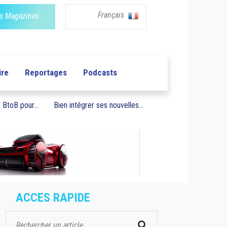
Français
s Magazines
ire
Reportages
Podcasts
BtoB pour...
Bien intégrer ses nouvelles...
ACCES RAPIDE