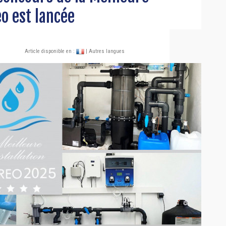
eo est lancée
Article disponible en :
| Autres langues