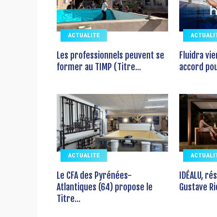
ACTUALITE
ACTUALI
Les professionnels peuvent se
Fluidra vi
former au TIMP (Titre...
accord pour
ACTUALITE
ACTUALI
Le CFA des Pyrénées-
IDÉALU, ré
Atlantiques (64) propose le
Gustave Ri
Titre...