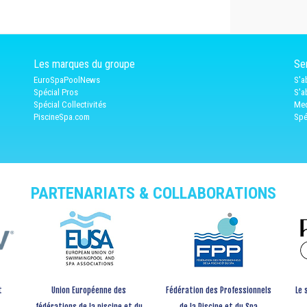
Les marques du groupe
Ser
EuroSpaPoolNews
S'a
Spécial Pros
S'a
Spécial Collectivités
Med
PiscineSpa.com
Spé
PARTENARIATS & COLLABORATIONS
t
Union Européenne des
Fédération des Professionnels
Le 
fédérations de la piscine et du
de la Piscine et du Spa