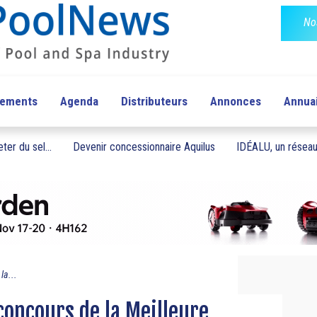
No
pements
Agenda
Distributeurs
Annonces
Annua
ter du sel...
Devenir concessionnaire Aquilus
IDÉALU, un réseau 
la...
concours de la Meilleure