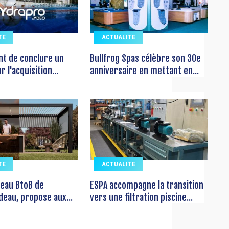
TE
ACTUALITE
ent de conclure un
Bullfrog Spas célèbre son 30e
 l'acquisition...
anniversaire en mettant en...
TE
ACTUALITE
seau BtoB de
ESPA accompagne la transition
deau, propose aux...
vers une filtration piscine...