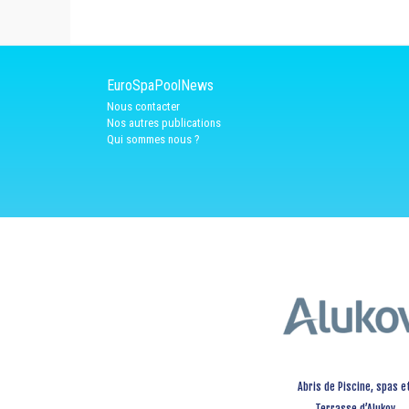
EuroSpaPoolNews
Nous contacter
Nos autres publications
Qui sommes nous ?
Abris de Piscine, spas e
Terrasse d’Alukov