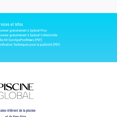
vices et Infos
bonner gratuitement à Spécial Pros
bonner gratuitement à Spécial Collectivités
ia Kit EuroSpaPoolNews (PDF)
cification Techniques pour la publicité (PDF)
salon référent de la piscine
et du bien-être