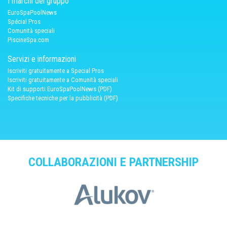
I marchi del gruppo
EuroSpaPoolNews
Spécial Pros
Comunità speciali
PiscineSpa.com
Servizi e informazioni
Iscriviti gratuitamente a Special Pros
Iscriviti gratuitamente a Comunità speciali
Kit di supporti EuroSpaPoolNews (PDF)
Specifiche tecniche per la pubblicità (PDF)
COLLABORAZIONI E PARTNERSHIP