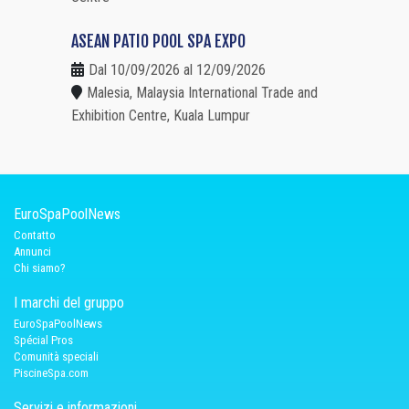
ASEAN PATIO POOL SPA EXPO
Dal 10/09/2026 al 12/09/2026
Malesia, Malaysia International Trade and
Exhibition Centre, Kuala Lumpur
EuroSpaPoolNews
Contatto
Annunci
Chi siamo?
I marchi del gruppo
EuroSpaPoolNews
Spécial Pros
Comunità speciali
PiscineSpa.com
Servizi e informazioni