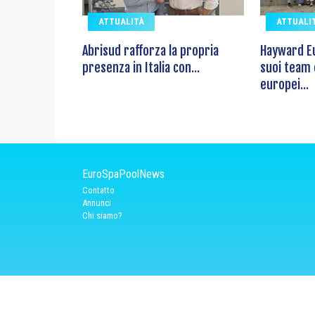
ATTUALITÀ
ATTUALI
Abrisud rafforza la propria
Hayward Eu
presenza in Italia con...
suoi team
europei...
EuroSpaPoolNews
Contatto
Annunci
Chi siamo?