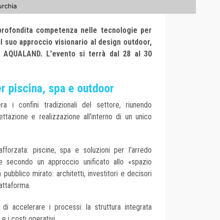
urchia
profondita competenza nelle tecnologie per
l suo approccio visionario al design outdoor,
i AQUALAND. L'evento si terrà dal 28 al 30
er piscina, spa e outdoor
a i confini tradizionali del settore, riunendo
ttazione e realizzazione all'interno di un unico
rafforzata: piscine, spa e soluzioni per l'arredo
e secondo un approccio unificato allo «spazio
n pubblico mirato: architetti, investitori e decisori
iattaforma.
di accelerare i processi: la struttura integrata
e i costi operativi.