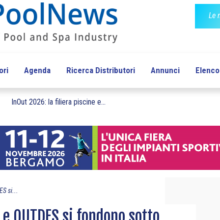
Le 
ori
Agenda
Ricerca Distributori
Annunci
Elenco 
InOut 2026: la filiera piscine e...
S si...
 e OUTDES si fondono sotto