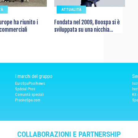
TÀ
ATTUALITÀ
rope ha riunito i
Fondata nel 2009, Boospa si è
 commerciali
sviluppata su una nicchia...
I marchi del gruppo
Ser
EuroSpaPoolNews
Isc
Spécial Pros
Isc
Comunità speciali
Kit
PiscineSpa.com
Spe
COLLABORAZIONI E PARTNERSHIP