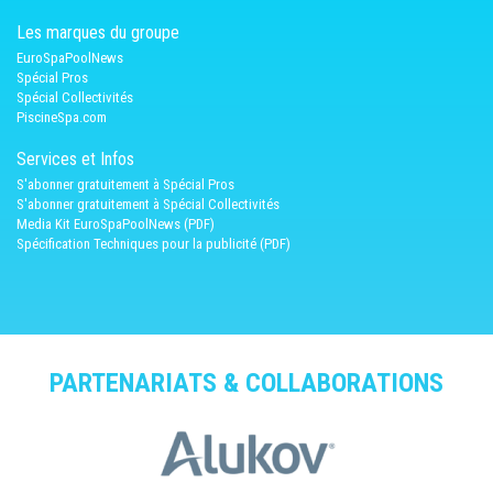
Les marques du groupe
EuroSpaPoolNews
Spécial Pros
Spécial Collectivités
PiscineSpa.com
Services et Infos
S'abonner gratuitement à Spécial Pros
S'abonner gratuitement à Spécial Collectivités
Media Kit EuroSpaPoolNews (PDF)
Spécification Techniques pour la publicité (PDF)
PARTENARIATS & COLLABORATIONS