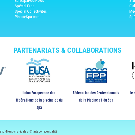
EuroSpaPoolNews
S'a
Spécial Pros
S'a
Spécial Collectivités
Med
PiscineSpa.com
Spé
PARTENARIATS & COLLABORATIONS
t
Union Européenne des
Fédération des Professionnels
Le 
fédérations de la piscine et du
de la Piscine et du Spa
spa
ako -
Mentions légales
-
Charte confidentialité