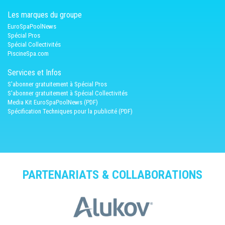
Les marques du groupe
EuroSpaPoolNews
Spécial Pros
Spécial Collectivités
PiscineSpa.com
Services et Infos
S'abonner gratuitement à Spécial Pros
S'abonner gratuitement à Spécial Collectivités
Media Kit EuroSpaPoolNews (PDF)
Spécification Techniques pour la publicité (PDF)
PARTENARIATS & COLLABORATIONS