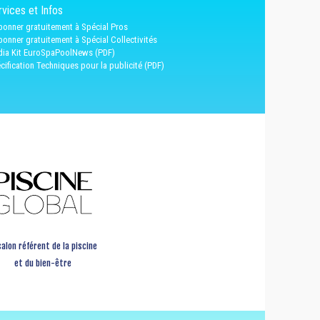
vices et Infos
bonner gratuitement à Spécial Pros
bonner gratuitement à Spécial Collectivités
ia Kit EuroSpaPoolNews (PDF)
cification Techniques pour la publicité (PDF)
salon référent de la piscine
et du bien-être