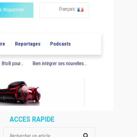
Français
s Magazines
ire
Reportages
Podcasts
BtoB pour...
Bien intégrer ses nouvelles...
ACCES RAPIDE