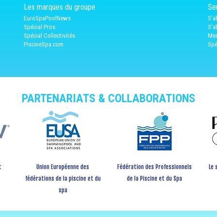
Les marques du groupe
Ser
EuroSpaPoolNews
S'a
Spécial Pros
S'a
Spécial Collectivités
Med
PiscineSpa.com
Spé
PARTENARIATS & COLLABORATIONS
t
Union Européenne des
Fédération des Professionnels
Le 
fédérations de la piscine et du
de la Piscine et du Spa
spa