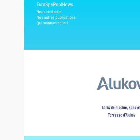
EuroSpaPoolNews
Nous contacter
Nos autres publications
Qui sommes nous ?
Abris de Piscine, spas e
Terrasse d’Alukov