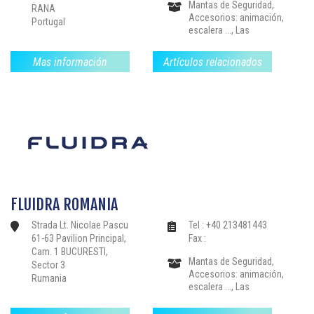
Colectivas,
Mantas de Seguridad,
RANA
Accesorios: animación,
Portugal
escalera ..., Las
estructuras de drenaje,
Calefacción-
Mas información
Artículos relacionados
Deshumidificación,
Instalaciones: nadar
contra la corriente, libre
de limpieza .., Filtración-
Bloques de filtros
Bombas, Bordillos-
Pavimentos, Partes-el
sellado de válvulas y
accesorios,
Revestimientos-
Mosaico-Liners, Sauna,
FLUIDRA ROMANIA
Baño de vapor, Spas-
jacuzzis, Productos de
Strada Lt. Nicolae Pascu
Tel : +40 213481443
Tratamiento de Agua-
61-63 Pavilion Principal,
Fax :
Reglamento, Piscinas
Cam. 1 BUCURESTI,
Colectivas,
Mantas de Seguridad,
Sector 3
Accesorios: animación,
Rumania
escalera ..., Las
estructuras de drenaje,
Calefacción-