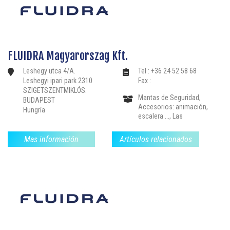
FLUIDRA Magyarorszag Kft.
Leshegy utca 4/A.
Tel : +36 24 52 58 68
Leshegyi ipari park 2310
Fax :
SZIGETSZENTMIKLÓS.
Mantas de Seguridad,
BUDAPEST
Accesorios: animación,
Hungría
escalera ..., Las
estructuras de drenaje,
Bordillos-Pavimentos,
Mas información
Artículos relacionados
Instalaciones: nadar
contra la corriente, libre
de limpieza ..,
Revestimientos-
Mosaico-Liners,
Calefacción-
Deshumidificación,
Filtración-Bloques de
filtros Bombas, Partes-
el sellado de válvulas y