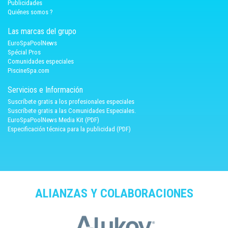
Publicidades
Quiénes somos ?
Las marcas del grupo
EuroSpaPoolNews
Spécial Pros
Comunidades especiales
PiscineSpa.com
Servicios e Información
Suscríbete gratis a los profesionales especiales
Suscríbete gratis a las Comunidades Especiales.
EuroSpaPoolNews Media Kit (PDF)
Especificación técnica para la publicidad (PDF)
ALIANZAS Y COLABORACIONES