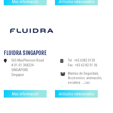
Mas información
Artículos relacionados
Deshumidificación,
Instalaciones: nadar
contra la corriente, libre
de limpieza .., Filtración-
Bloques de filtros
Bombas, Bordillos-
Pavimentos, Partes-el
sellado de válvulas y
accesorios,
Revestimientos-
Mosaico-Liners, Sauna,
FLUIDRA SINGAPORE
Baño de vapor, Spas-
jacuzzis, Productos de
565 MacPherson Road
Tel : +65 6382 0130
Tratamiento de Agua-
# 01-01 368234
Fax : +65 63 82 01 36
Reglamento, Piscinas
SINGAPORE
Colectivas,
Mantas de Seguridad,
Singapur
Accesorios: animación,
escalera ..., Las
estructuras de drenaje,
Calefacción-
Mas información
Artículos relacionados
Deshumidificación,
Instalaciones: nadar
contra la corriente, libre
de limpieza ..,