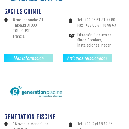
GACHES CHIMIE
8 rue Labouche Z.I.
Tel : +33 05 61 31 77 80
Thibaud 31000
Fax : +33 05 61 40 98 63
TOULOUSE
Filtración-Bloques de
Francia
filtros Bombas,
Instalaciones: nadar
contra la corriente, libre
de limpieza ..,
Mas información
Artículos relacionados
Productos de
Tratamiento de Agua-
Reglamento, Piscinas
Colectivas,
GENERATION PISCINE
15 avenue Marie Curie
Tel : +33 (0)4 68 60 35