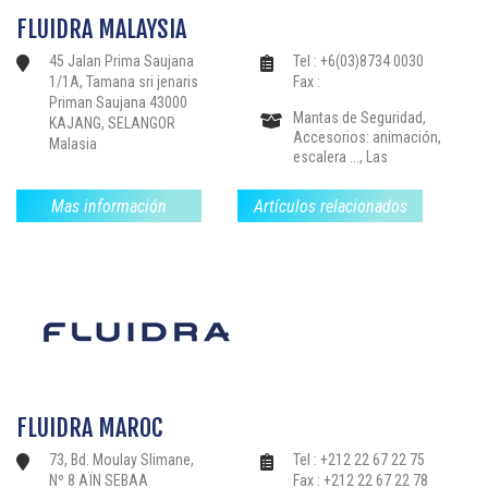
accesorios, Productos
FLUIDRA MALAYSIA
de Tratamiento de
Agua-Reglamento,
45 Jalan Prima Saujana
Tel : +6(03)8734 0030
Spas-jacuzzis, Sauna,
1/1A, Tamana sri jenaris
Fax :
Baño de vapor, Piscinas
Priman Saujana 43000
Colectivas,
Mantas de Seguridad,
KAJANG, SELANGOR
Accesorios: animación,
Malasia
escalera ..., Las
estructuras de drenaje,
Calefacción-
Mas información
Artículos relacionados
Deshumidificación,
Instalaciones: nadar
contra la corriente, libre
de limpieza .., Filtración-
Bloques de filtros
Bombas, Bordillos-
Pavimentos, Partes-el
sellado de válvulas y
accesorios,
Revestimientos-
Mosaico-Liners, Sauna,
FLUIDRA MAROC
Baño de vapor, Spas-
jacuzzis, Productos de
73, Bd. Moulay Slimane,
Tel : +212 22 67 22 75
Tratamiento de Agua-
Nº 8 AÏN SEBAA
Fax : +212 22 67 22 78