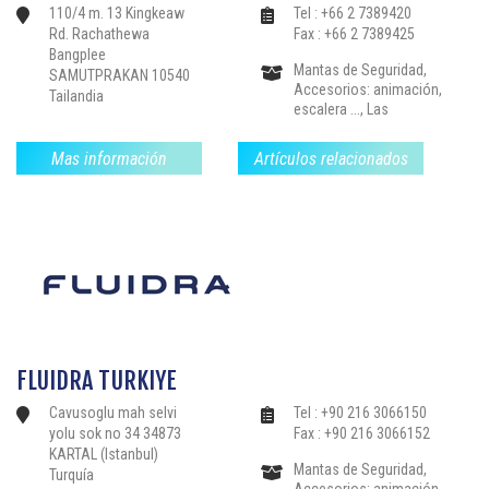
jacuzzis, Productos de
110/4 m. 13 Kingkeaw
Tel : +66 2 7389420
Tratamiento de Agua-
Rd. Rachathewa
Fax : +66 2 7389425
Reglamento, Piscinas
Bangplee
Colectivas,
Mantas de Seguridad,
SAMUTPRAKAN 10540
Accesorios: animación,
Tailandia
escalera ..., Las
estructuras de drenaje,
Calefacción-
Mas información
Artículos relacionados
Deshumidificación,
Instalaciones: nadar
contra la corriente, libre
de limpieza .., Filtración-
Bloques de filtros
Bombas, Bordillos-
Pavimentos, Partes-el
sellado de válvulas y
accesorios,
Revestimientos-
Mosaico-Liners, Sauna,
FLUIDRA TURKIYE
Baño de vapor, Spas-
jacuzzis, Productos de
Cavusoglu mah selvi
Tel : +90 216 3066150
Tratamiento de Agua-
yolu sok no 34 34873
Fax : +90 216 3066152
Reglamento, Piscinas
KARTAL (Istanbul)
Colectivas,
Mantas de Seguridad,
Turquía