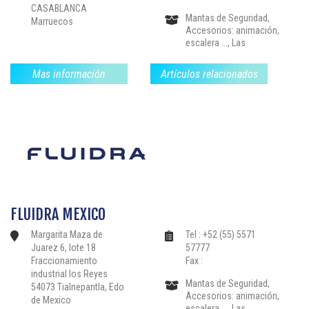
Reglamento, Piscinas
CASABLANCA
Colectivas,
Mantas de Seguridad,
Marruecos
Accesorios: animación,
escalera ..., Las
estructuras de drenaje,
Calefacción-
Mas información
Artículos relacionados
Deshumidificación,
Instalaciones: nadar
contra la corriente, libre
de limpieza .., Filtración-
Bloques de filtros
Bombas, Bordillos-
Pavimentos, Partes-el
sellado de válvulas y
accesorios,
Revestimientos-
Mosaico-Liners, Sauna,
FLUIDRA MEXICO
Baño de vapor, Spas-
jacuzzis, Productos de
Margarita Maza de
Tel : +52 (55) 5571
Tratamiento de Agua-
Juarez 6, lote 18
57777
Reglamento, Piscinas
Fraccionamiento
Fax :
Colectivas,
industrial los Reyes
Mantas de Seguridad,
54073 Tialnepantla, Edo
Accesorios: animación,
de Mexico
escalera ..., Las