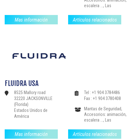
Accesorios: animación,
escalera ..., Las
estructuras de drenaje,
Calefacción-
Mas información
Artículos relacionados
Deshumidificación,
Instalaciones: nadar
contra la corriente, libre
de limpieza .., Filtración-
Bloques de filtros
Bombas, Bordillos-
Pavimentos, Partes-el
sellado de válvulas y
accesorios,
Revestimientos-
Mosaico-Liners, Sauna,
FLUIDRA USA
Baño de vapor, Spas-
jacuzzis, Productos de
8525 Mallory road
Tel : +1 904 3784486
Tratamiento de Agua-
32220 JACKSONVILLE
Fax : +1 904 3780408
Reglamento, Piscinas
(Florida)
Colectivas,
Mantas de Seguridad,
Estados Unidos de
Accesorios: animación,
América
escalera ..., Las
estructuras de drenaje,
Calefacción-
Mas información
Artículos relacionados
Deshumidificación,