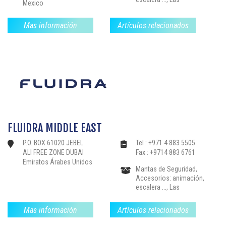
Mexico
estructuras de drenaje,
Calefacción-
Mas información
Artículos relacionados
Deshumidificación,
Instalaciones: nadar
contra la corriente, libre
de limpieza .., Filtración-
Bloques de filtros
Bombas, Bordillos-
Pavimentos, Partes-el
sellado de válvulas y
accesorios,
Revestimientos-
Mosaico-Liners, Sauna,
FLUIDRA MIDDLE EAST
Baño de vapor, Spas-
jacuzzis, Productos de
P.O. BOX 61020 JEBEL
Tel : +971 4 883 5505
Tratamiento de Agua-
ALI FREE ZONE DUBAI
Fax : +9714 883 6761
Reglamento, Piscinas
Emiratos Árabes Unidos
Colectivas,
Mantas de Seguridad,
Accesorios: animación,
escalera ..., Las
estructuras de drenaje,
Calefacción-
Mas información
Artículos relacionados
Deshumidificación,
Instalaciones: nadar