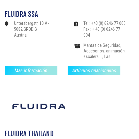
Revestimientos-
Mosaico-Liners, Sauna,
FLUIDRA SSA
Baño de vapor, Spas-
jacuzzis, Productos de
Untersbergstr, 10 A-
Tel : +43 (0) 6246 77 000
Tratamiento de Agua-
5082 GRODIG
Fax : + 43 (0) 6246 77
Reglamento, Piscinas
Austria
004
Colectivas,
Mantas de Seguridad,
Accesorios: animación,
escalera ..., Las
estructuras de drenaje,
Calefacción-
Mas información
Artículos relacionados
Deshumidificación,
Instalaciones: nadar
contra la corriente, libre
de limpieza .., Filtración-
Bloques de filtros
Bombas, Bordillos-
Pavimentos, Partes-el
sellado de válvulas y
accesorios,
Revestimientos-
Mosaico-Liners, Sauna,
FLUIDRA THAILAND
Baño de vapor, Spas-