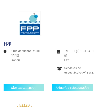
Instalaciones: nadar
contra la corriente, libre
de limpieza .., Filtración-
Bloques de filtros
Bombas, Bordillos-
Pavimentos, Partes-el
sellado de válvulas y
accesorios,
Revestimientos-
Mosaico-Liners, Sauna,
FPP
Baño de vapor, Spas-
jacuzzis, Productos de
5 rue de Vienne 75008
Tel : +33 (0) 1 53 04 31
Tratamiento de Agua-
PARIS
61
Reglamento, Piscinas
Francia
Fax :
Colectivas,
Servicios de
espectáculos-Presse,
Mas información
Artículos relacionados