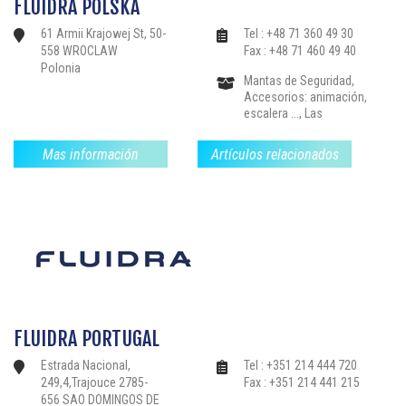
FLUIDRA POLSKA
Baño de vapor, Spas-
jacuzzis, Productos de
61 Armii Krajowej St, 50-
Tel : +48 71 360 49 30
Tratamiento de Agua-
558 WROCLAW
Fax : +48 71 460 49 40
Reglamento, Piscinas
Polonia
Colectivas,
Mantas de Seguridad,
Accesorios: animación,
escalera ..., Las
estructuras de drenaje,
Calefacción-
Mas información
Artículos relacionados
Deshumidificación,
Instalaciones: nadar
contra la corriente, libre
de limpieza .., Filtración-
Bloques de filtros
Bombas, Bordillos-
Pavimentos, Partes-el
sellado de válvulas y
accesorios,
Revestimientos-
Mosaico-Liners, Spas-
FLUIDRA PORTUGAL
jacuzzis, Sauna, Baño
de vapor, Productos de
Estrada Nacional,
Tel : +351 214 444 720
Tratamiento de Agua-
249,4,Trajouce 2785-
Fax : +351 214 441 215
Reglamento, Piscinas
656 SAO DOMINGOS DE