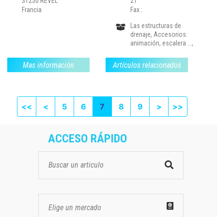
31250 REVEL
21
Francia
Fax :
Las estructuras de
drenaje, Accesorios:
animación, escalera ...,
Mas información
Artículos relacionados
First page
Previous
Next
Last pag
<<
<
5
6
7
8
9
>
>>
ACCESO RÁPIDO
Elige un mercado