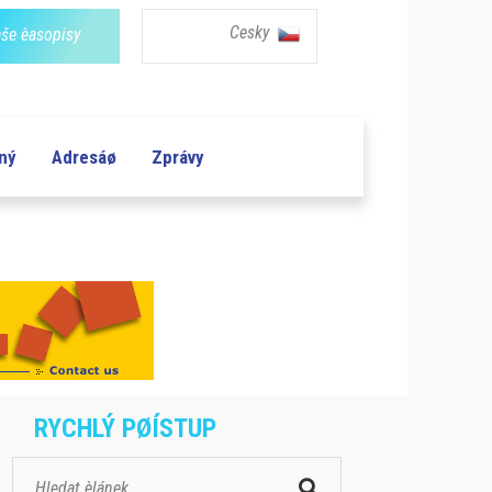
Cesky
še èasopisy
aný
Adresáø
Zprávy
RYCHLÝ PØÍSTUP