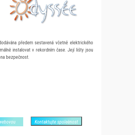
 dodávána předem sestavená včetně elektrického
málně instalovat v rekordním čase. Její lišty jsou
těna bezpečnost.
 webovou
Kontaktujte spoleènost