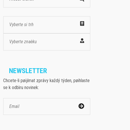
Vyberte si trh
Vyberte znaèku
NEWSLETTER
Chcete-li pøijímat zprávy každý týden, pøihlaste
se k odbìru novinek: