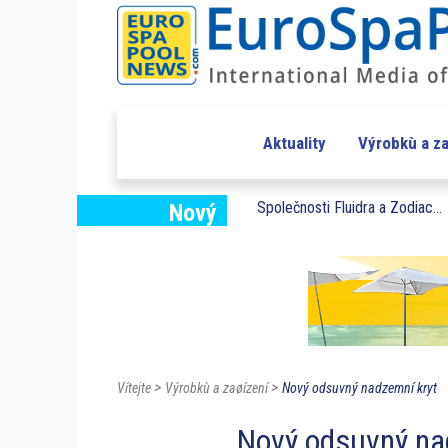
Aktuality
Výrobkù a za
Společnosti Fluidra a Zodiac...
Nový
>
>
Vítejte
Výrobkù a zaøízení
Nový odsuvný nadzemní kryt
Nový odsuvný na