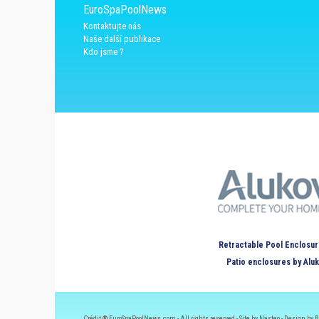
EuroSpaPoolNews
Kontaktujte nás
Naše další publikace
Kdo jsme ?
Retractable Pool Enclosur
Patio enclosures by Alu
Crédit ® EuroSpaPoolNews.com - All rights reserved - Site by Nasteo - Design by B