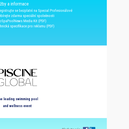
užby a informace
egistrujte se bezplatnì na Special Profesionálové
bírejte zdarma speciální spoleènosti
oSpaPoolNews Media Kit (PDF)
hnická specifikace pro reklamu (PDF)
e leading swimming pool
and wellness event