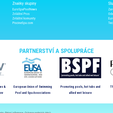
Znaèky skupiny
Sl
EuroSpaPoolNews
Zar
Zvláštní Pros
Ode
Zvláštní komunity
Eur
PiscineSpa.com
Tec
PARTNERSTVÍ A SPOLUPRÁCE
es &
European Union of Swimming
Promoting pools, hot tubs and
Th
kov
Pool and Spa Associations
allied wet leisure
ako -
Právní informace
-
Ochrana osobních údajù