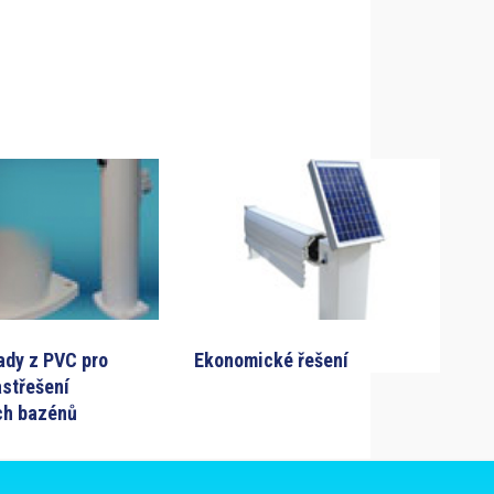
ady z PVC pro
Ekonomické řešení
astřešení
ch bazénů