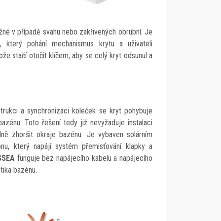
ožné v případě svahu nebo zakřivených obrubní. Je
 který pohání mechanismus krytu a uživateli
že stačí otočit klíčem, aby se celý kryt odsunul a
rukci a synchronizaci koleček se kryt pohybuje
zénu. Toto řešení tedy již nevyžaduje instalaci
álně zhoršit okraje bazénu. Je vybaven solárním
u, který napájí systém přemisťování klapky a
SSEA
funguje bez napájecího kabelu a napájecího
tika bazénu.