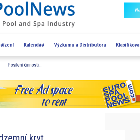
Na
øízení
Kalendáø
Výzkumu a Distributora
Klasifikov
Posílení činnosti...
dzemní kryt