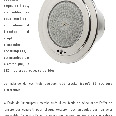
ampoules à LED,
disponibles en
deux modèles :
multicolores et
blanches. Il
s’agit
d’ampoules
sophistiquées,
commandées par
électronique, à
LED
tricolores : rouge, vert et bleu.
Le mélange de ces trois couleurs crée ensuite
jusqu’à 16 couleurs
différentes
.
À l’aide de l’interrupteur marche/arrêt, il est facile de sélectionner l’effet de
lumière qui convient, pour chaque occasion. Les ampoules sont en acier
inoxydable résistant à l’acide et sont fournies avec
un câble de 3 m à deux