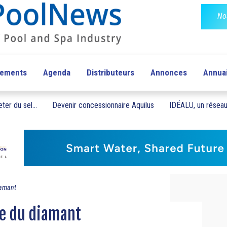
No
pements
Agenda
Distributeurs
Annonces
Annua
ter du sel...
Devenir concessionnaire Aquilus
IDÉALU, un réseau 
iamant
ie du diamant