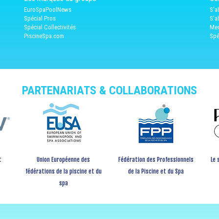
EuroSpaPoolNews
S'a
Spécial Pros
S'a
Spécial Collectivités
Med
PiscineSpa.com
Spé
PARTENARIATS & COLLABORATIONS
t
Union Européenne des
Fédération des Professionnels
Le 
fédérations de la piscine et du
de la Piscine et du Spa
spa