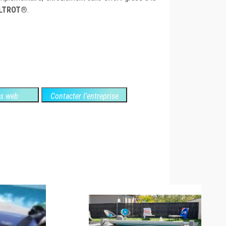
LTROT®
.
es web
Contacter l'entreprise