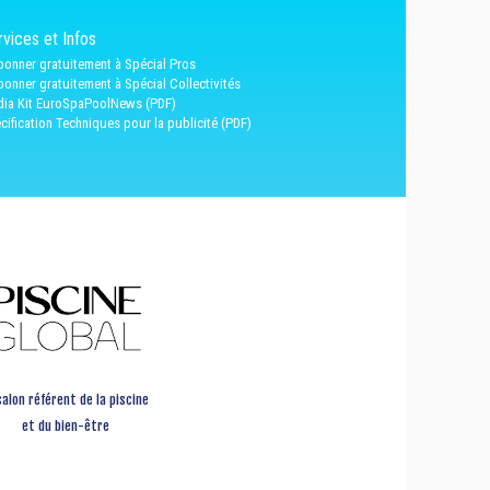
vices et Infos
bonner gratuitement à Spécial Pros
bonner gratuitement à Spécial Collectivités
ia Kit EuroSpaPoolNews (PDF)
cification Techniques pour la publicité (PDF)
salon référent de la piscine
et du bien-être