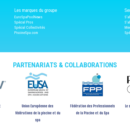
Les marques du groupe
Ser
EuroSpaPoolNews
S'a
Spécial Pros
S'a
Spécial Collectivités
Med
PiscineSpa.com
Spé
PARTENARIATS & COLLABORATIONS
t
Union Européenne des
Fédération des Professionnels
Le 
fédérations de la piscine et du
de la Piscine et du Spa
spa