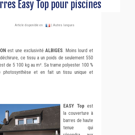
rres Easy Top pour piscines
Article disponible en :
| Autres langues
ION
est une exclusivité
ALBIGES
. Moins lourd et
la déchirure, ce tissu a un poids de seulement 550
e est de 5 100 kg au m². Sa trame polyester 100 %
photosynthèse et en fait un tissu unique et
EASY Top
est
la couverture à
barres de haute
tenue qui
répondra aux