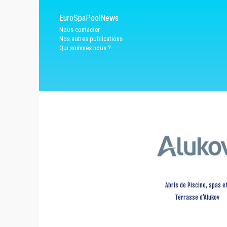
EuroSpaPoolNews
Nous contacter
Nos autres publications
Qui sommes nous ?
Abris de Piscine, spas e
Terrasse d’Alukov