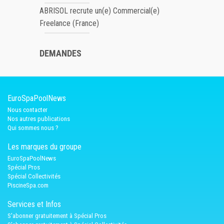
ABRISOL recrute un(e) Commercial(e)
Freelance (France)
DEMANDES
EuroSpaPoolNews
Nous contacter
Nos autres publications
Qui sommes nous ?
Les marques du groupe
EuroSpaPoolNews
Spécial Pros
Spécial Collectivités
PiscineSpa.com
Services et Infos
S'abonner gratuitement à Spécial Pros