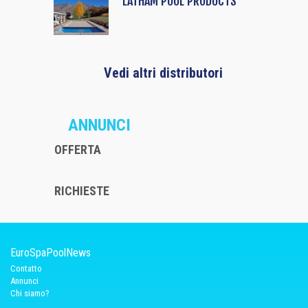
LATHAM POOL PRODUCTS
Vedi altri distributori
ANNUNCI
OFFERTA
RICHIESTE
EuroSpaPoolNews
Contatto
Annunci
Chi siamo?