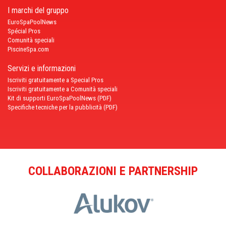
I marchi del gruppo
EuroSpaPoolNews
Spécial Pros
Comunità speciali
PiscineSpa.com
Servizi e informazioni
Iscriviti gratuitamente a Special Pros
Iscriviti gratuitamente a Comunità speciali
Kit di supporti EuroSpaPoolNews (PDF)
Specifiche tecniche per la pubblicità (PDF)
COLLABORAZIONI E PARTNERSHIP