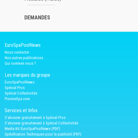
DEMANDES
EuroSpaPoolNews
Nous contacter
Nos autres publications
Qui sommes nous ?
Les marques du groupe
EuroSpaPoolNews
Spécial Pros
Spécial Collectivités
PiscineSpa.com
Services et Infos
S'abonner gratuitement à Spécial Pros
S'abonner gratuitement à Spécial Collectivités
Media Kit EuroSpaPoolNews (PDF)
Spécification Techniques pour la publicité (PDF)