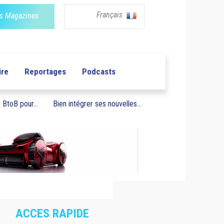
Français
s Magazines
ire
Reportages
Podcasts
BtoB pour...
Bien intégrer ses nouvelles...
ACCES RAPIDE