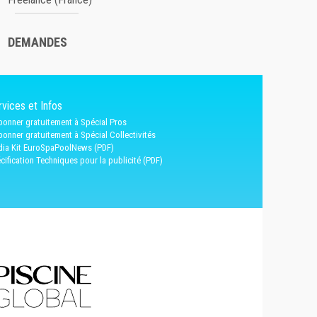
DEMANDES
vices et Infos
bonner gratuitement à Spécial Pros
bonner gratuitement à Spécial Collectivités
ia Kit EuroSpaPoolNews (PDF)
cification Techniques pour la publicité (PDF)