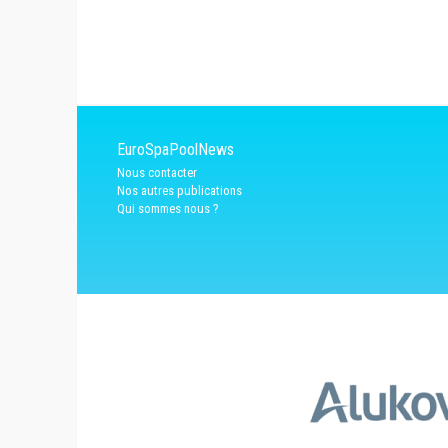
EuroSpaPoolNews
Nous contacter
Nos autres publications
Qui sommes nous ?