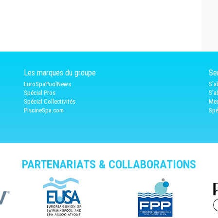
Les marques du groupe
Ser
EuroSpaPoolNews
S'a
Spécial Pros
S'a
Spécial Collectivités
Med
PiscineSpa.com
Spé
PARTENARIATS & COLLABORATIONS