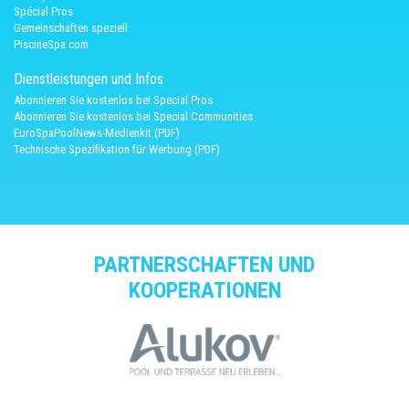
Spécial Pros
Gemeinschaften speziell
PiscineSpa.com
Dienstleistungen und Infos
Abonnieren Sie kostenlos bei Special Pros
Abonnieren Sie kostenlos bei Special Communities
EuroSpaPoolNews-Medienkit (PDF)
Technische Spezifikation für Werbung (PDF)
PARTNERSCHAFTEN UND
KOOPERATIONEN