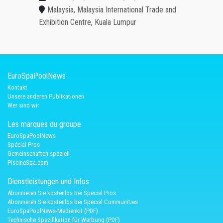
Malaysia, Malaysia International Trade and
Exhibition Centre, Kuala Lumpur
EuroSpaPoolNews
Kontakt
Unsere anderen Publikationen
Wer sind wir
Les marques du groupe
EuroSpaPoolNews
Spécial Pros
Gemeinschaften speziell
PiscineSpa.com
Dienstleistungen und Infos
Abonnieren Sie kostenlos bei Special Pros
Abonnieren Sie kostenlos bei Special Communities
EuroSpaPoolNews-Medienkit (PDF)
Technische Spezifikation für Werbung (PDF)