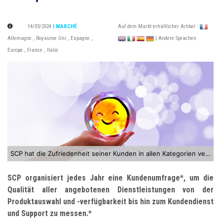
14/03/2024
| MARCHÉ
:
Auf dem Markt erhältlicher Artikel :
Allemagne
,
Royaume Uni
,
Espagne
,
| Andere Sprachen
Europe
,
France
,
Italie
SCP hat die Zufriedenheit seiner Kunden in allen Kategorien verbessert.
SCP organisiert jedes Jahr eine Kundenumfrage
*
, um die
Qualität aller angebotenen Dienstleistungen von der
Produktauswahl und -verfügbarkeit bis hin zum Kundendienst
und Support zu messen.
*