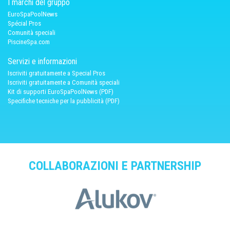
I marchi del gruppo
EuroSpaPoolNews
Spécial Pros
Comunità speciali
PiscineSpa.com
Servizi e informazioni
Iscriviti gratuitamente a Special Pros
Iscriviti gratuitamente a Comunità speciali
Kit di supporti EuroSpaPoolNews (PDF)
Specifiche tecniche per la pubblicità (PDF)
COLLABORAZIONI E PARTNERSHIP