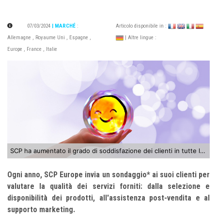
07/03/2024
| MARCHÉ
:
Articolo disponibile in :
Allemagne
,
Royaume Uni
,
Espagne
,
| Altre lingue :
Europe
,
France
,
Italie
SCP ha aumentato il grado di soddisfazione dei clienti in tutte le categorie
Ogni anno, SCP Europe invia un sondaggio* ai suoi clienti per
valutare la qualità dei servizi forniti: dalla selezione e
disponibilità dei prodotti, all'assistenza post-vendita e al
supporto marketing.