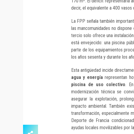
170 m². El déficit representaría 
decir, el equivalente a 400 vasos
La FPP señala también importante
las mancomunidades no dispone de
tercio solo ofrece una instalació
está envejecido: una piscina pú
parte de los equipamientos proce
los años sesenta y durante los añ
Esta antigüedad incide directame
agua y energía
representan ho
piscina de uso colectivo
. En
modernización técnica se convi
asegurar la explotación, prolong
impacto ambiental. También exi
transformación, especialmente m
Deporte de Francia condicionad
ayudas locales movilizables por l