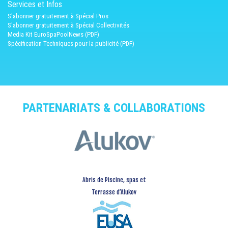
Services et Infos
S'abonner gratuitement à Spécial Pros
S'abonner gratuitement à Spécial Collectivités
Media Kit EuroSpaPoolNews (PDF)
Spécification Techniques pour la publicité (PDF)
PARTENARIATS & COLLABORATIONS
Abris de Piscine, spas et
Terrasse d’Alukov