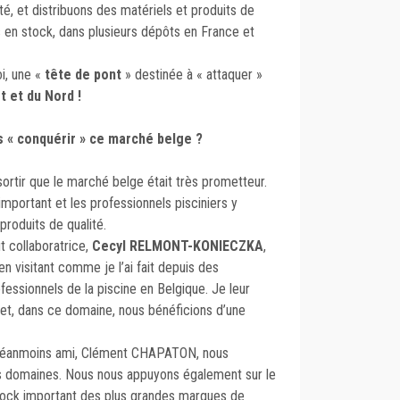
té, et distribuons des matériels et produits de
en stock, dans plusieurs dépôts en France et
i, une «
tête de pont
» destinée à « attaquer »
t et du Nord !
« conquérir » ce marché belge ?
ortir que le marché belge était très prometteur.
 important et les professionnels pisciniers y
roduits de qualité.
t collaboratrice,
Cecyl RELMONT-KONIECZKA
,
n visitant comme je l’ai fait depuis des
fessionnels de la piscine en Belgique. Je leur
 et, dans ce domaine, nous bénéficions d’une
 néanmoins ami, Clément CHAPATON, nous
s domaines. Nous nous appuyons également sur le
 stock important des plus grandes marques de