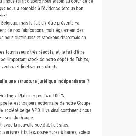
u’il nous fallait d’abord nous établir au cœur de ce
ue nous a semblée à l’évidence être un bon
te !
Belgique, mais le fait d’y être présents va
ent de nos fabrications, mais également des
que nous distribuons et stockons désormais en
 fournisseurs très réactifs, et, le fait d’être
avec l’important stock de notre dépôt de Tubize,
 ventes et fidéliser nos clients.
le une structure juridique indépendante ?
Holding « Platinium pool » à 100 %.
ppelle, est toujours actionnaire de notre Groupe,
lle société belge APB. Il va ainsi continuer à nous
 au sein du Groupe.
, avec la nouvelle
société, huit sites.
couvertures à bulles, couvertures à barres,
volets