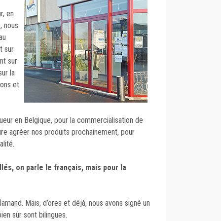
r, en
, nous
au
t sur
nt sur
ur la
ions et
ueur en Belgique, pour la commercialisation de
aire agréer nos produits prochainement, pour
lité.
lés, on parle le français, mais pour la
?
flamand. Mais, d’ores et déjà, nous avons signé un
en sûr sont bilingues.