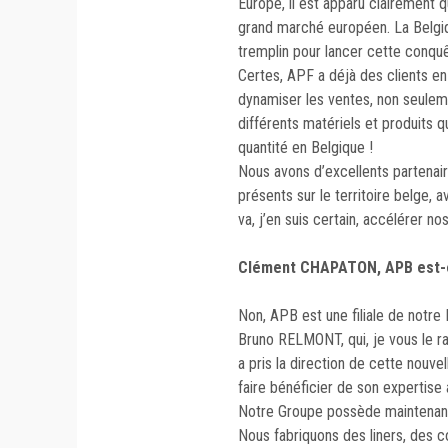
Europe, il est apparu clairement q
grand marché européen. La Belgiq
tremplin pour lancer cette conquê
Certes, APF a déjà des clients en 
dynamiser les ventes, non seulem
différents matériels et produits 
quantité en Belgique !
Nous avons d’excellents partenaires
présents sur le territoire belge, 
va, j’en suis certain, accélérer nos
Clément CHAPATON, APB est-el
Non, APB est une filiale de notre 
Bruno
RELMONT, qui, je vous le ra
a pris la direction de cette nouve
faire bénéficier de son expertise
Notre Groupe possède maintenant
Nous fabriquons des
liners, des 