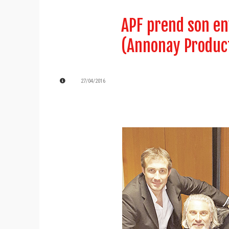
APF prend son env
(Annonay Produc
27/04/2016