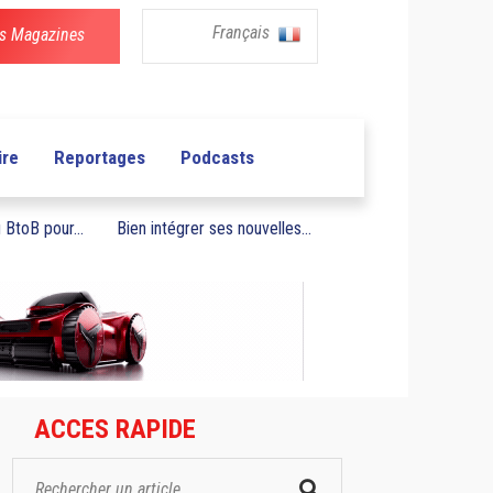
Français
s Magazines
ire
Reportages
Podcasts
BtoB pour...
Bien intégrer ses nouvelles...
ACCES RAPIDE