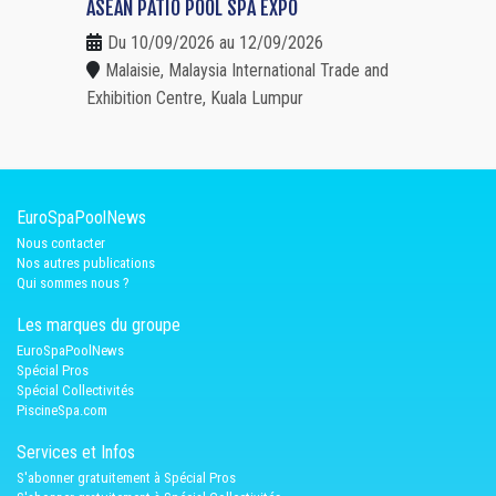
ASEAN PATIO POOL SPA EXPO
Du 10/09/2026 au 12/09/2026
Malaisie, Malaysia International Trade and
Exhibition Centre, Kuala Lumpur
EuroSpaPoolNews
Nous contacter
Nos autres publications
Qui sommes nous ?
Les marques du groupe
EuroSpaPoolNews
Spécial Pros
Spécial Collectivités
PiscineSpa.com
Services et Infos
S'abonner gratuitement à Spécial Pros