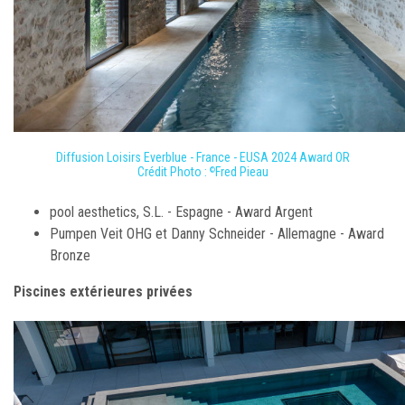
Diffusion Loisirs Everblue - France - EUSA 2024 Award OR
Crédit Photo :
Fred Pieau
©
pool aesthetics, S.L. - Espagne - Award Argent
Pumpen Veit OHG et Danny Schneider - Allemagne - Award
Bronze
Piscines extérieures privées