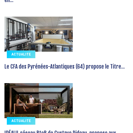
ACTUALITE
Le CFA des Pyrénées-Atlantiques (64) propose le Titre...
ACTUALITE
IDÉALU, réseau BtoB de Gustave Rideau, propose aux...