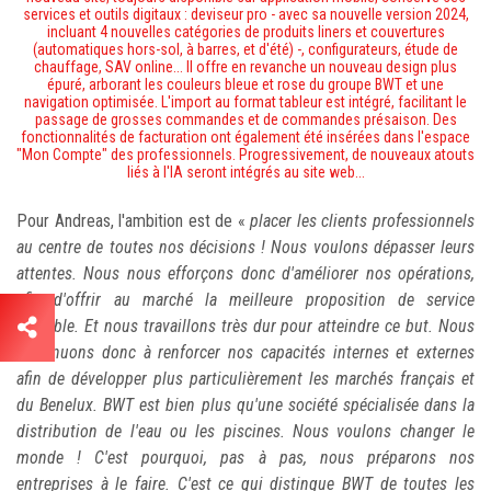
services et outils digitaux : deviseur pro - avec sa nouvelle version 2024,
incluant 4 nouvelles catégories de produits liners et couvertures
(automatiques hors-sol, à barres, et d'été) -, configurateurs, étude de
chauffage, SAV online... Il offre en revanche un nouveau design plus
épuré, arborant les couleurs bleue et rose du groupe BWT et une
navigation optimisée. L'import au format tableur est intégré, facilitant le
passage de grosses commandes et de commandes présaison. Des
fonctionnalités de facturation ont également été insérées dans l'espace
"Mon Compte" des professionnels.
Progressivement, de nouveaux atouts
liés à l'IA seront intégrés au site web...
Pour Andreas, l'ambition est de «
placer les clients professionnels
au centre de toutes nos décisions ! Nous voulons dépasser leurs
attentes. Nous nous efforçons donc d'améliorer nos opérations,
afin d'offrir au marché la meilleure proposition de service
possible. Et nous travaillons très dur pour atteindre ce but. Nous
continuons donc à renforcer nos capacités internes et externes
afin de développer plus particulièrement les marchés français et
du Benelux. BWT est bien plus qu'une société spécialisée dans la
distribution de l'eau ou les piscines. Nous voulons changer le
monde ! C'est pourquoi, pas à pas, nous préparons nos
entreprises à le faire. C'est ce qui distingue BWT de toutes les