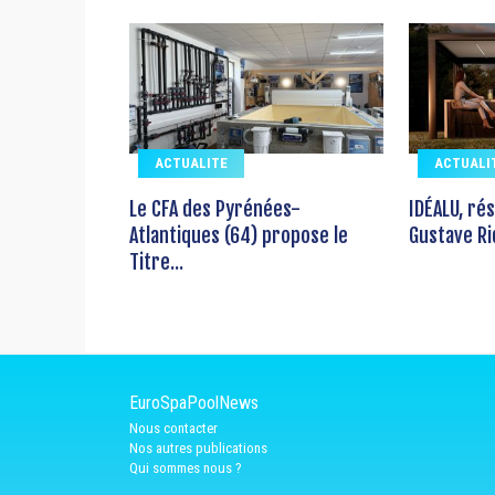
ACTUALITE
ACTUALI
Le CFA des Pyrénées-
IDÉALU, ré
Atlantiques (64) propose le
Gustave Ri
Titre...
EuroSpaPoolNews
Nous contacter
Nos autres publications
Qui sommes nous ?