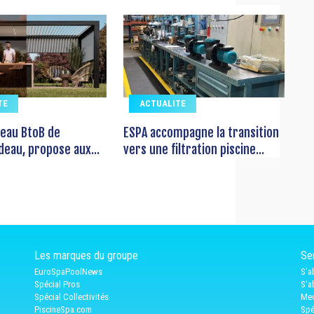
TE
ACTUALITE
seau BtoB de
ESPA accompagne la transition
deau, propose aux...
vers une filtration piscine...
Les marques du groupe
Ser
EuroSpaPoolNews
S'a
Spécial Pros
S'a
Spécial Collectivités
Med
PiscineSpa.com
Spé