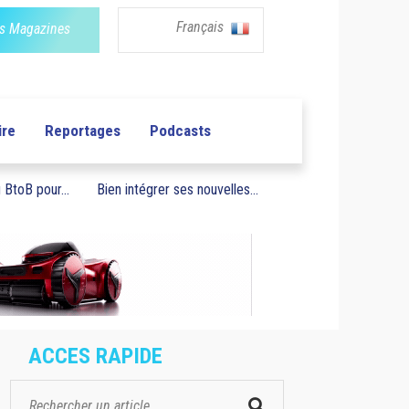
Français
s Magazines
ire
Reportages
Podcasts
BtoB pour...
Bien intégrer ses nouvelles...
ACCES RAPIDE