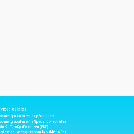
vices et Infos
bonner gratuitement à Spécial Pros
bonner gratuitement à Spécial Collectivités
ia Kit EuroSpaPoolNews (PDF)
cification Techniques pour la publicité (PDF)