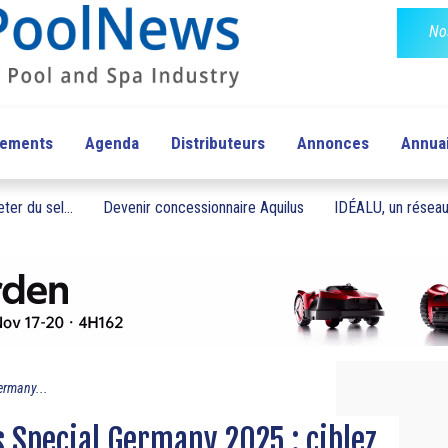
No
pements
Agenda
Distributeurs
Annonces
Annua
ter du sel...
Devenir concessionnaire Aquilus
IDÉALU, un réseau 
rmany...
Special Germany 2025 : ciblez