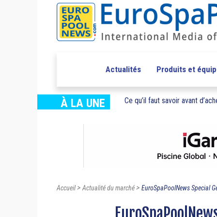
Actualités
Produits et équi
Ce qu’il faut savoir avant d’ache
À LA UNE
>
>
Accueil
Actualité du marché
EuroSpaPoolNews Special Ge
EuroSpaPoolNews 