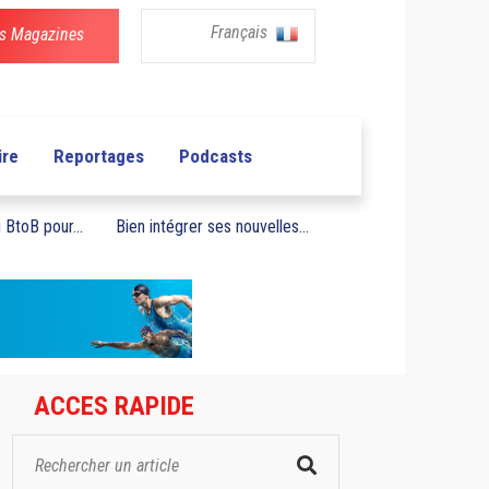
Français
s Magazines
ire
Reportages
Podcasts
BtoB pour...
Bien intégrer ses nouvelles...
ACCES RAPIDE