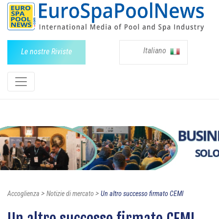
Italiano
Le nostre Riviste
>
>
Accoglienza
Notizie di mercato
Un altro successo firmato CEMI