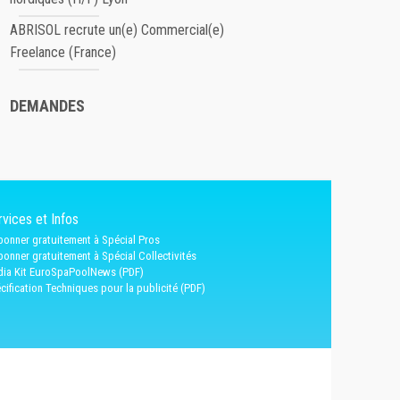
ABRISOL recrute un(e) Commercial(e)
Freelance (France)
DEMANDES
vices et Infos
bonner gratuitement à Spécial Pros
bonner gratuitement à Spécial Collectivités
ia Kit EuroSpaPoolNews (PDF)
cification Techniques pour la publicité (PDF)