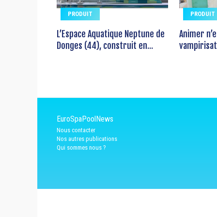
PRODUIT
PRODUIT
L’Espace Aquatique Neptune de
Animer n’
Donges (44), construit en...
vampirisati
EuroSpaPoolNews
Nous contacter
Nos autres publications
Qui sommes nous ?