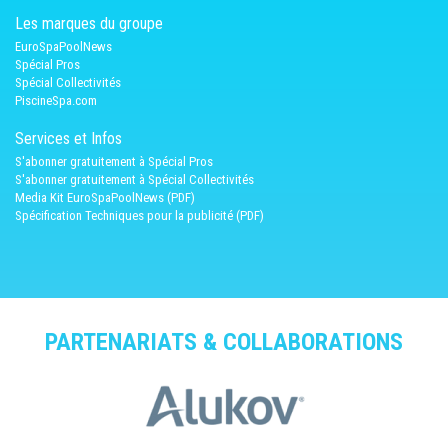
Les marques du groupe
EuroSpaPoolNews
Spécial Pros
Spécial Collectivités
PiscineSpa.com
Services et Infos
S'abonner gratuitement à Spécial Pros
S'abonner gratuitement à Spécial Collectivités
Media Kit EuroSpaPoolNews (PDF)
Spécification Techniques pour la publicité (PDF)
PARTENARIATS & COLLABORATIONS