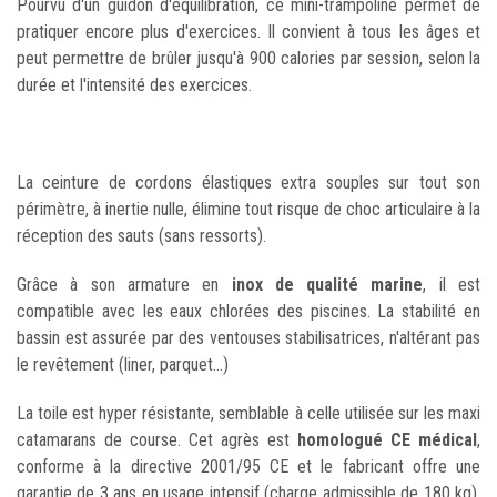
Pourvu d'un guidon d'équilibration, ce mini-trampoline permet de
pratiquer encore plus d'exercices. Il convient à tous les âges et
peut permettre de brûler jusqu'à 900 calories par session, selon la
durée et l'intensité des exercices.
La ceinture de cordons élastiques extra souples sur tout son
périmètre, à inertie nulle, élimine tout risque de choc articulaire à la
réception des sauts (sans ressorts).
Grâce à son armature en
inox de qualité marine
, il est
compatible avec les eaux chlorées des piscines. La stabilité en
bassin est assurée par des ventouses stabilisatrices, n'altérant pas
le revêtement (liner, parquet...)
La toile est hyper résistante, semblable à celle utilisée sur les maxi
catamarans de course. Cet agrès est
homologué CE médical
,
conforme à la directive 2001/95 CE et le fabricant offre une
garantie de 3 ans en usage intensif (charge admissible de 180 kg).