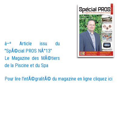
â–º
Article issu du
"SpÃ©cial PROS NÂ°13"
Le Magazine des MÃ©tiers
de la Piscine et du Spa
Pour lire l'intÃ©gralitÃ© du magazine en ligne cliquez ici