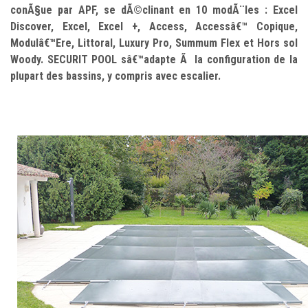
conÃ§ue par APF, se dÃ©clinant en 10 modÃ¨les : Excel
Discover, Excel, Excel +, Access, Accessâ€™ Copique,
Modulâ€™Ere, Littoral, Luxury Pro, Summum Flex et Hors sol
Woody. SECURIT POOL sâ€™adapte Ã la configuration de la
plupart des bassins, y compris avec escalier.