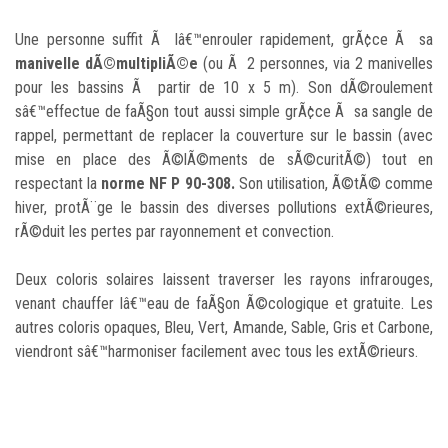
Une personne suffit Ã lâ€™enrouler rapidement, grÃ¢ce Ã sa
manivelle dÃ©multipliÃ©e
(ou Ã 2 personnes, via 2 manivelles
pour les bassins Ã partir de 10 x 5 m). Son dÃ©roulement
sâ€™effectue de faÃ§on tout aussi simple grÃ¢ce Ã sa sangle de
rappel, permettant de replacer la couverture sur le bassin (avec
mise en place des Ã©lÃ©ments de sÃ©curitÃ©) tout en
respectant la
norme NF P 90-308.
Son utilisation, Ã©tÃ© comme
hiver, protÃ¨ge le bassin des diverses pollutions extÃ©rieures,
rÃ©duit les pertes par rayonnement et convection.
Deux coloris solaires laissent traverser les rayons infrarouges,
venant chauffer lâ€™eau de faÃ§on Ã©cologique et gratuite. Les
autres coloris opaques, Bleu, Vert, Amande, Sable, Gris et Carbone,
viendront sâ€™harmoniser facilement avec tous les extÃ©rieurs.