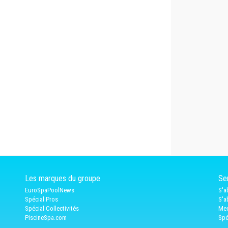
Les marques du groupe
Ser
EuroSpaPoolNews
S'a
Spécial Pros
S'a
Spécial Collectivités
Med
PiscineSpa.com
Spé