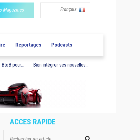
Français
s Magazines
ire
Reportages
Podcasts
BtoB pour...
Bien intégrer ses nouvelles...
ACCES RAPIDE