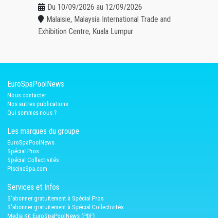
Du 10/09/2026 au 12/09/2026
Malaisie, Malaysia International Trade and
Exhibition Centre, Kuala Lumpur
EuroSpaPoolNews
Nous contacter
Nos autres publications
Qui sommes nous ?
Les marques du groupe
EuroSpaPoolNews
Spécial Pros
Spécial Collectivités
PiscineSpa.com
Services et Infos
S'abonner gratuitement à Spécial Pros
S'abonner gratuitement à Spécial Collectivités
Media Kit EuroSpaPoolNews (PDF)