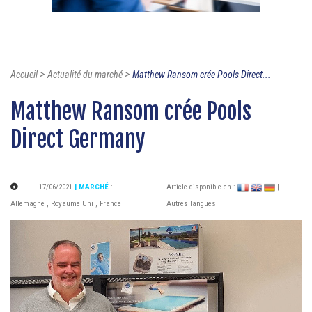
>
>
Accueil
Actualité du marché
Matthew Ransom crée Pools Direct...
Matthew Ransom crée Pools
Direct Germany
17/06/2021
| MARCHÉ
:
Article disponible en :
|
Allemagne
,
Royaume Uni
,
France
Autres langues