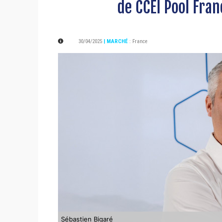
de CCEI Pool Fran
30/04/2025
| MARCHÉ
:
France
Sébastien Bigaré