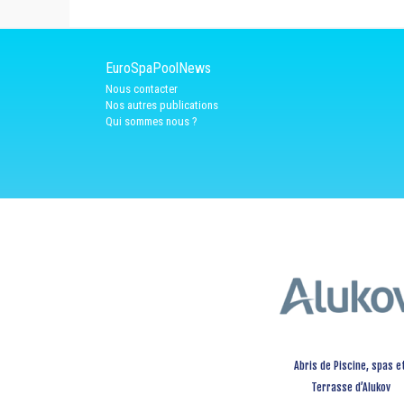
EuroSpaPoolNews
Nous contacter
Nos autres publications
Qui sommes nous ?
Abris de Piscine, spas e
Terrasse d’Alukov