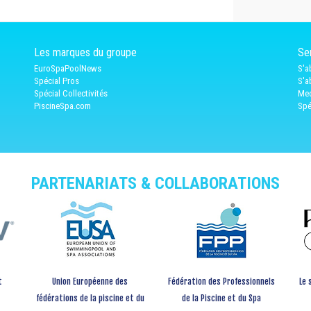
Les marques du groupe
Ser
EuroSpaPoolNews
S'a
Spécial Pros
S'a
Spécial Collectivités
Med
PiscineSpa.com
Spé
PARTENARIATS & COLLABORATIONS
t
Union Européenne des
Fédération des Professionnels
Le 
fédérations de la piscine et du
de la Piscine et du Spa