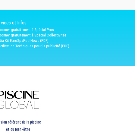
vices et Infos
bonner gratuitement à Spécial Pros
bonner gratuitement à Spécial Collectivités
ia Kit EuroSpaPoolNews (PDF)
cification Techniques pour la publicité (PDF)
salon référent de la piscine
et du bien-être