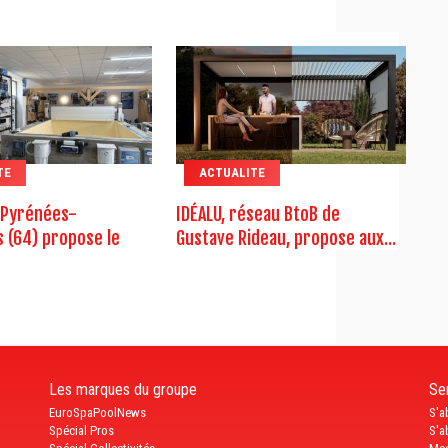
TE
ACTUALITE
 Pyrénées-
IDÉALU, réseau BtoB de
s (64) propose le
Gustave Rideau, propose aux...
Les marques du groupe
Ser
EuroSpaPoolNews
S'a
Spécial Pros
S'a