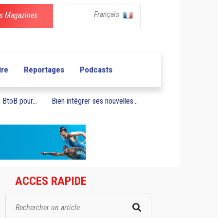
Français
s Magazines
ire
Reportages
Podcasts
BtoB pour...
Bien intégrer ses nouvelles...
ACCES RAPIDE