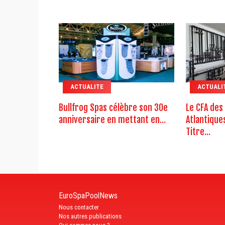
ACTUALITE
ACTUALI
Bullfrog Spas célèbre son 30e
Le CFA des
anniversaire en mettant en...
Atlantique
Titre...
EuroSpaPoolNews
Nous contacter
Nos autres publications