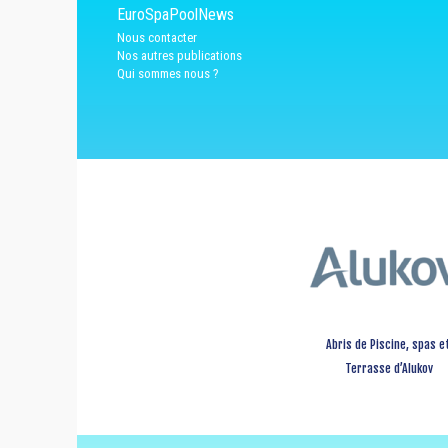
EuroSpaPoolNews
Nous contacter
Nos autres publications
Qui sommes nous ?
Abris de Piscine, spas e
Terrasse d’Alukov