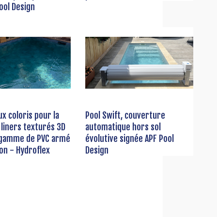
ool Design
x coloris pour la
Pool Swift, couverture
liners texturés 3D
automatique hors sol
a gamme de PVC armé
évolutive signée APF Pool
on - Hydroflex
Design