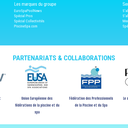
Les marques du groupe
Ser
EuroSpaPoolNews
S'a
Spécial Pros
S'a
Spécial Collectivités
Med
PiscineSpa.com
Spé
PARTENARIATS & COLLABORATIONS
t
Union Européenne des
Fédération des Professionnels
Le 
fédérations de la piscine et du
de la Piscine et du Spa
spa