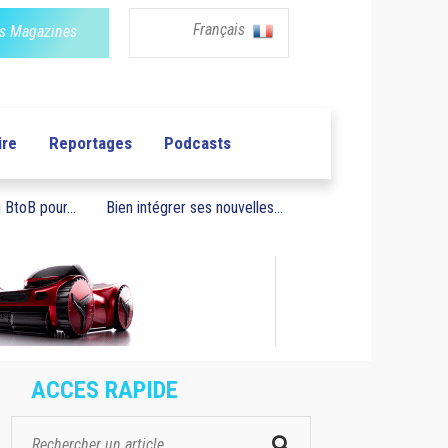
Français
s Magazines
ire
Reportages
Podcasts
BtoB pour...
Bien intégrer ses nouvelles...
ACCES RAPIDE