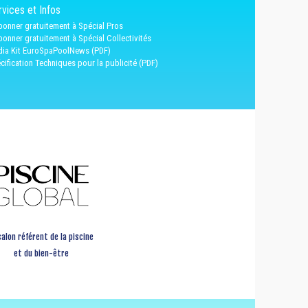
vices et Infos
bonner gratuitement à Spécial Pros
bonner gratuitement à Spécial Collectivités
ia Kit EuroSpaPoolNews (PDF)
cification Techniques pour la publicité (PDF)
salon référent de la piscine
et du bien-être