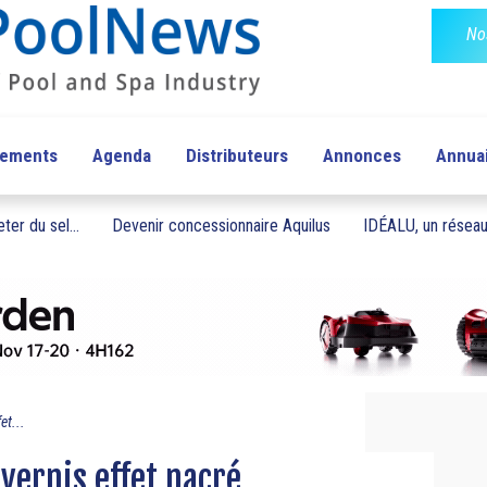
No
pements
Agenda
Distributeurs
Annonces
Annua
ter du sel...
Devenir concessionnaire Aquilus
IDÉALU, un réseau 
et...
vernis effet nacré