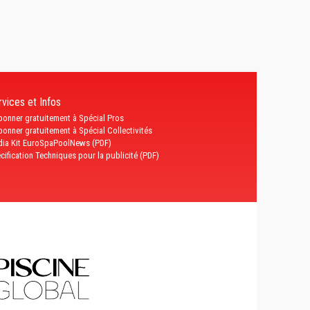
vices et Infos
bonner gratuitement à Spécial Pros
bonner gratuitement à Spécial Collectivités
ia Kit EuroSpaPoolNews (PDF)
cification Techniques pour la publicité (PDF)