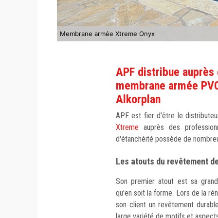
Membrane armée Xtreme Onyx
APF distribue auprès 
membrane armée PVC
Alkorplan
APF est fier d'être le distribute
Xtreme
auprès des professionn
d'étanchéité possède de nombreuse
Les atouts du revêtement d
Son premier atout est sa grande
qu'en soit la forme. Lors de la ré
son client un revêtement durable
large variété de motifs et aspect