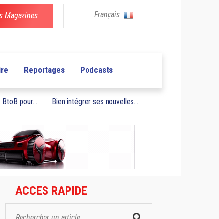
Français
s Magazines
ire
Reportages
Podcasts
BtoB pour...
Bien intégrer ses nouvelles...
ACCES RAPIDE