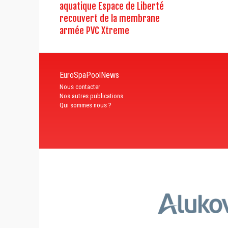
aquatique Espace de Liberté
recouvert de la membrane
armée PVC Xtreme
EuroSpaPoolNews
Nous contacter
Nos autres publications
Qui sommes nous ?