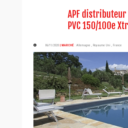
APF distributeur
PVC 150/100e Xt
06/11/2020
| MARCHÉ
:
Allemagne
,
Royaume Uni
,
France