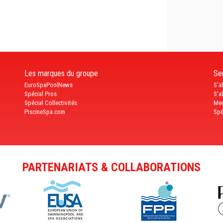
Les marques du groupe
Ser
EuroSpaPoolNews
S'a
Spécial Pros
S'a
Spécial Collectivités
Med
PiscineSpa.com
Spé
PARTENARIATS & COLLABORATIONS