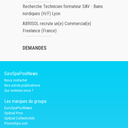
Recherche Technicien formateur SAV - Bains
nordiques (H/F) Lyon
ABRISOL recrute un(e) Commercial(e)
Freelance (France)
DEMANDES
EuroSpaPoolNews
Nous contacter
Nos autres publications
Qui sommes nous ?
Les marques du groupe
EuroSpaPoolNews
Spécial Pros
Spécial Collectivités
PiscineSpa.com