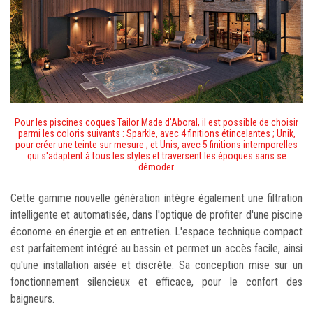
Pour les piscines coques Tailor Made d'Aboral, il est possible de choisir
parmi les coloris suivants : Sparkle, avec 4 finitions étincelantes ; Unik,
pour créer une teinte sur mesure ; et Unis, avec 5 finitions intemporelles
qui s'adaptent à tous les styles et traversent les époques sans se
démoder.
Cette gamme nouvelle génération intègre également une filtration
intelligente et automatisée, dans l'optique de profiter d'une piscine
économe en énergie et en entretien. L'espace technique compact
est parfaitement intégré au bassin et permet un accès facile, ainsi
qu'une installation aisée et discrète. Sa conception mise sur un
fonctionnement silencieux et efficace, pour le confort des
baigneurs.