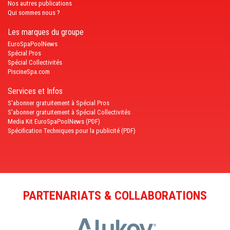
Nos autres publications
Qui sommes nous ?
Les marques du groupe
EuroSpaPoolNews
Spécial Pros
Spécial Collectivités
PiscineSpa.com
Services et Infos
S'abonner gratuitement à Spécial Pros
S'abonner gratuitement à Spécial Collectivités
Media Kit EuroSpaPoolNews (PDF)
Spécification Techniques pour la publicité (PDF)
PARTENARIATS & COLLABORATIONS