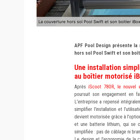
La couverture hors sol Pool Swift et son boitier iBo
APF Pool Design présente la 
hors sol Pool Swift et son boît
Une installation simpl
au boîtier motorisé i
Après
iScoot 780R, le nouvel e
poursuit son engagement en fave
L'entreprise a repensé intégral
simplifier l'installation et l'utili
devient motorisée grâce à l'opti
et une batterie lithium, qui se
simplifiée : pas de câblage ni bra
Le design et l'ergonomie de la 