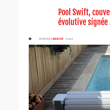
Pool Swift, couv
évolutive signée
09/09/2025
| MARCHÉ
:
France