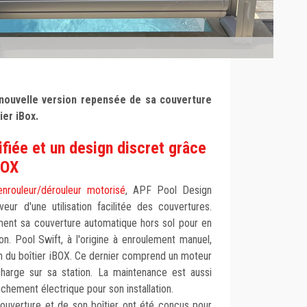
x
nouvelle version repensée de sa couverture
ier iBox.
ifiée et un design discret grâce
BOX
nrouleur/dérouleur motorisé
, APF Pool Design
ur d'une utilisation facilitée des couvertures.
ement sa couverture automatique hors sol pour en
sation. Pool Swift, à l'origine à enroulement manuel,
on du boîtier iBOX. Ce dernier comprend un moteur
 charge sur sa station. La maintenance est aussi
nchement électrique pour son installation.
couverture et de son boîtier ont été conçus pour