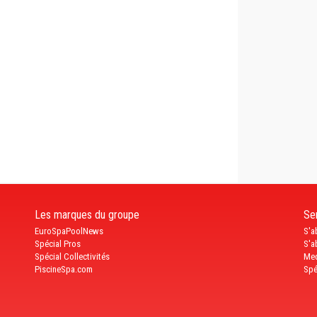
Les marques du groupe
Ser
EuroSpaPoolNews
S'a
Spécial Pros
S'a
Spécial Collectivités
Med
PiscineSpa.com
Spé