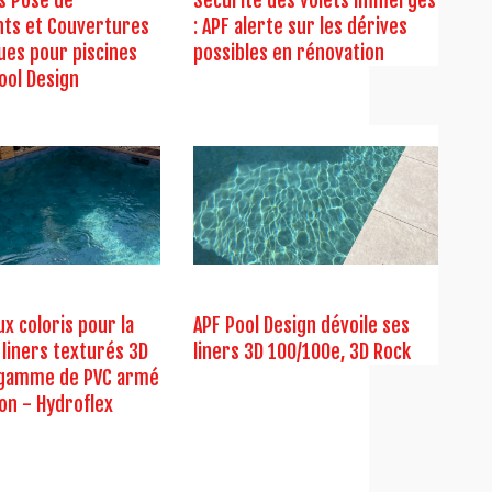
s Pose de
Sécurité des volets immergés
ts et Couvertures
: APF alerte sur les dérives
ues pour piscines
possibles en rénovation
ool Design
x coloris pour la
APF Pool Design dévoile ses
liners texturés 3D
liners 3D 100/100e, 3D Rock
a gamme de PVC armé
on - Hydroflex