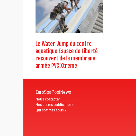
Le Water Jump du centre
aquatique Espace de Liberté
recouvert de la membrane
armée PVC Xtreme
EuroSpaPoolNews
Nous contacter
Nos autres publications
Qui sommes nous ?