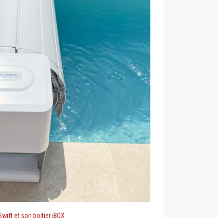
wift et son boitier iBOX