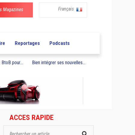
Français
s Magazines
ire
Reportages
Podcasts
BtoB pour...
Bien intégrer ses nouvelles...
ACCES RAPIDE