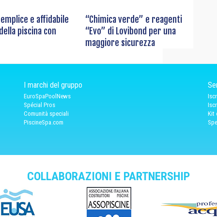
semplice e affidabile
“Chimica verde” e reagenti
della piscina con
“Evo” di Lovibond per una
maggiore sicurezza
I marchi del gruppo
Ser
EuroSpaPoolNews
Isc
Spécial Pros
Isc
Comunità speciali
Kit
PiscineSpa.com
Spe
COLLABORAZIONI E PARTNERSHIP