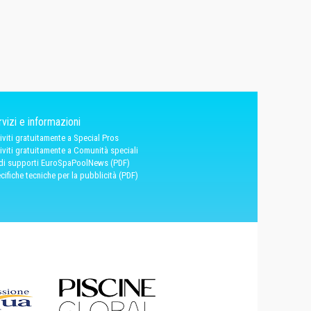
vizi e informazioni
riviti gratuitamente a Special Pros
riviti gratuitamente a Comunità speciali
 di supporti EuroSpaPoolNews (PDF)
cifiche tecniche per la pubblicità (PDF)