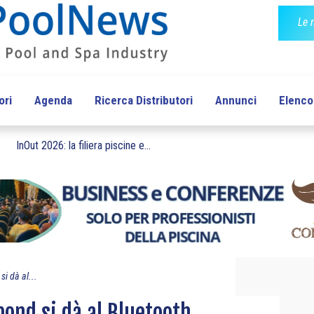
Le 
ori
Agenda
Ricerca Distributori
Annunci
Elenco 
InOut 2026: la filiera piscine e...
si dà al...
bond si dà al Bluetooth