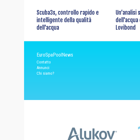
Scuba3s, controllo rapido e
Un’analisi 
intelligente della qualità
dell'acqua 
dell'acqua
Lovibond
EuroSpaPoolNews
Contatto
Annunci
Chi siamo?