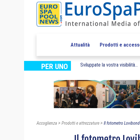
Attualità
Prodotti e access
Sviluppate la vostra visibilità...
PER UNO
>
>
Accoglienza
Prodotti e attrezzature
Il fotometro Lovibond 
Il fotometro Lovi