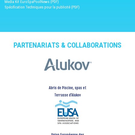
Media Kit EuroSpaPoolNews (PDF)
Spécification Techniques pour la publicité (PDF)
PARTENARIATS & COLLABORATIONS
Abris de Piscine, spas et
Terrasse d’Alukov
Union Européenne des