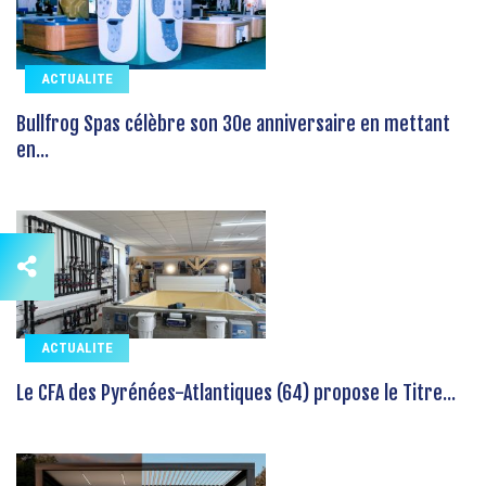
ACTUALITE
Bullfrog Spas célèbre son 30e anniversaire en mettant
en...
ACTUALITE
Le CFA des Pyrénées-Atlantiques (64) propose le Titre...