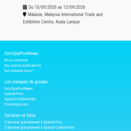
Du 10/09/2026 au 12/09/2026
Malaisie, Malaysia International Trade and
Exhibition Centre, Kuala Lumpur
EuroSpaPoolNews
Nous contacter
Nos autres publications
Qui sommes nous ?
Les marques du groupe
EuroSpaPoolNews
Spécial Pros
Spécial Collectivités
PiscineSpa.com
Services et Infos
S'abonner gratuitement à Spécial Pros
S'abonner gratuitement à Spécial Collectivités